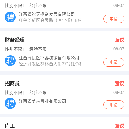
钟小姐 发布 [招商员 ] 招聘信息
08-07
性别不限
经验不限
王先生 发布 [库工 ] 招聘信息
钟小姐 发布 [置业顾问 ] 招聘信息
江西省锐天投资发展有限公司
【凤城市合鑫机械制造有限公司 】 强势入驻
申请
红谷滩新区会展路（唐宁街）B座11层1115号-1122号
财务经理
面议
08-07
性别不限
经验不限
江西瀚良医疗器械销售有限公司
申请
经济开发区枫林西大街37号红色楼房2楼
招商员
面议
08-07
性别不限
经验不限
江西省美林置业有限公司
申请
库工
面议