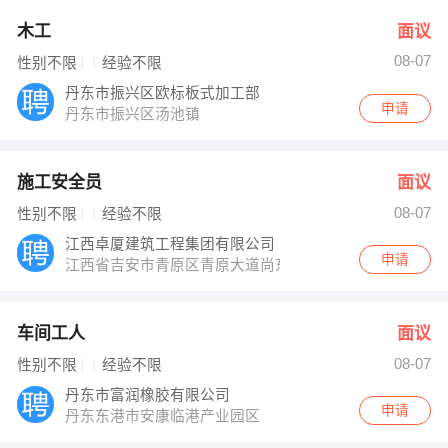
木工
面议
08-07
性别不限
经验不限
丹东市振兴区欧标板式加工部
申请
丹东市振兴区汤池镇
施工安全员
面议
08-07
性别不限
经验不限
江西卓厦建筑工程集团有限公司
申请
江西省吉安市青原区青原大道尚东国际公馆38栋5楼
车间工人
面议
08-07
性别不限
经验不限
丹东市富润橡胶有限公司
申请
丹东东港市安康临港产业园区