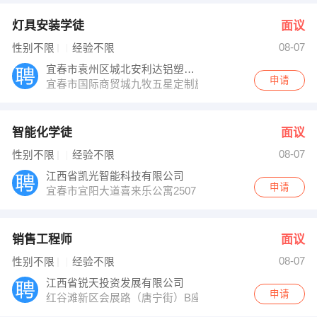
灯具安装学徒
面议
08-07
性别不限
经验不限
宜春市袁州区城北安利达铝塑门窗配件店
申请
宜春市国际商贸城九牧五星定制旗舰店74栋8号
智能化学徒
面议
08-07
性别不限
经验不限
江西省凯光智能科技有限公司
申请
宜春市宜阳大道喜来乐公寓2507
销售工程师
面议
08-07
性别不限
经验不限
江西省锐天投资发展有限公司
申请
红谷滩新区会展路（唐宁街）B座11层1115号-1122号